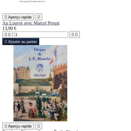

Aperçu rapide

Au Louvre avec Marcel Proust
13,90 €





Ajouter au panier

Aperçu rapide
