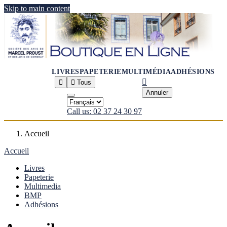
Skip to main content
LIVRES
PAPETERIE
MULTIMÉDIA
ADHÉSIONS



Tous
Annuler
Call us: 02 37 24 30 97
Accueil
Accueil
Livres
Papeterie
Multimedia
BMP
Adhésions