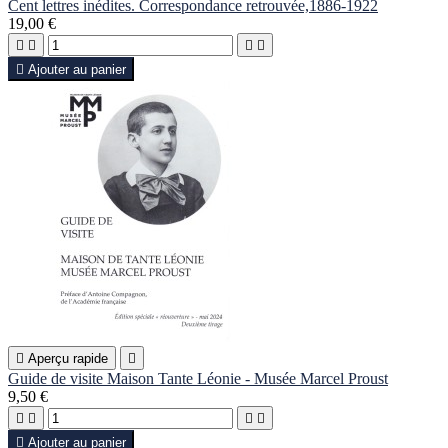
Cent lettres inédites. Correspondance retrouvée,1886-1922
19,00 €





Ajouter au panier

Aperçu rapide

Guide de visite Maison Tante Léonie - Musée Marcel Proust
9,50 €





Ajouter au panier