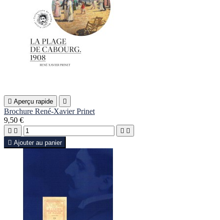

Aperçu rapide

Brochure René-Xavier Prinet
9,50 €





Ajouter au panier