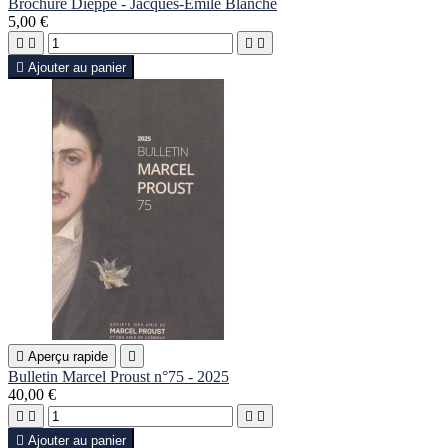
Brochure Dieppe - Jacques-Émile Blanche
5,00 €





Ajouter au panier

Aperçu rapide

Bulletin Marcel Proust n°75 - 2025
40,00 €





Ajouter au panier