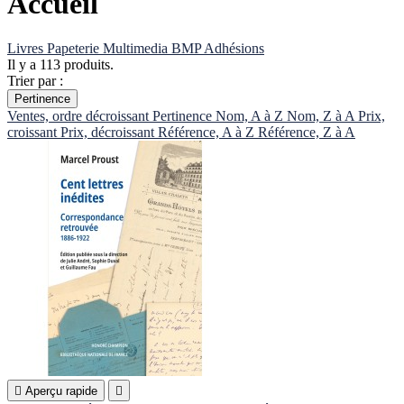
Accueil
Livres
Papeterie
Multimedia
BMP
Adhésions
Il y a 113 produits.
Trier par :
Pertinence
Ventes, ordre décroissant
Pertinence
Nom, A à Z
Nom, Z à A
Prix,
croissant
Prix, décroissant
Référence, A à Z
Référence, Z à A

Aperçu rapide
