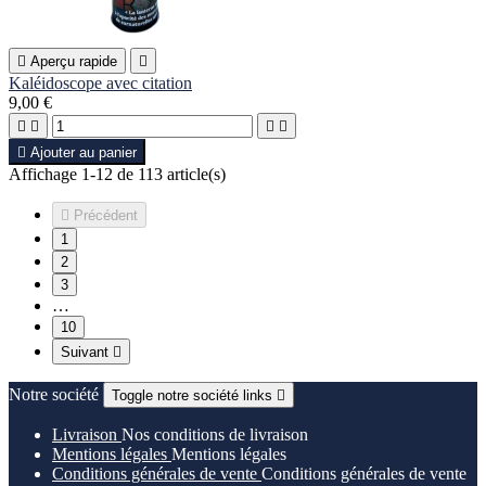

Aperçu rapide

Kaléidoscope avec citation
9,00 €





Ajouter au panier
Affichage 1-12 de 113 article(s)

Précédent
1
2
3
…
10
Suivant

Notre société
Toggle notre société links

Livraison
Nos conditions de livraison
Mentions légales
Mentions légales
Conditions générales de vente
Conditions générales de vente