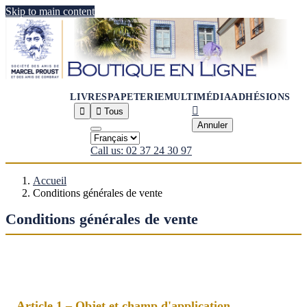
Skip to main content
LIVRES
PAPETERIE
MULTIMÉDIA
ADHÉSIONS



Tous
Annuler
Call us: 02 37 24 30 97
Accueil
Conditions générales de vente
Conditions générales de vente
Article 1 – Objet et champ d'application