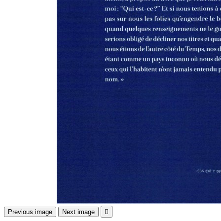
Previous image
Next image
