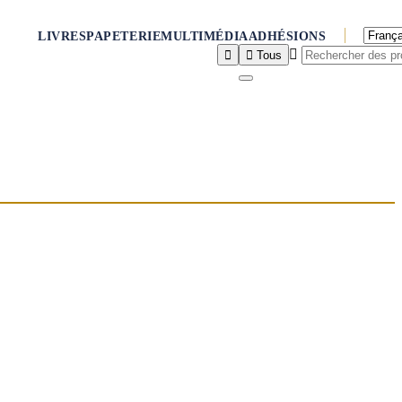
LIVRES
PAPETERIE
MULTIMÉDIA
ADHÉSIONS



Tous