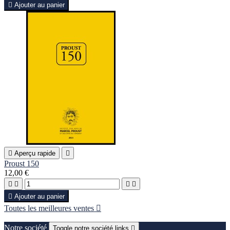

Ajouter au panier

Aperçu rapide

Proust 150
12,00 €





Ajouter au panier
Toutes les meilleures ventes

Notre société
Toggle notre société links
