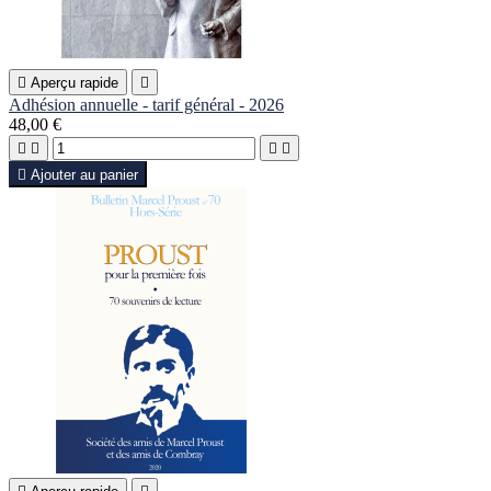

Aperçu rapide

Adhésion annuelle - tarif général - 2026
48,00 €





Ajouter au panier