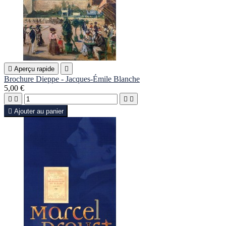

Aperçu rapide

Brochure Dieppe - Jacques-Émile Blanche
5,00 €





Ajouter au panier