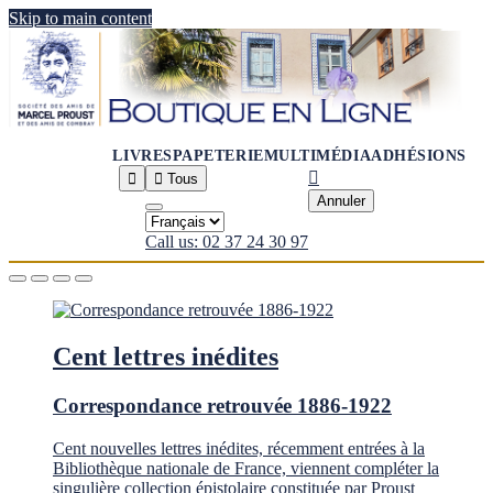
Skip to main content
LIVRES
PAPETERIE
MULTIMÉDIA
ADHÉSIONS



Tous
Annuler
Call us: 02 37 24 30 97
Cent lettres inédites
Correspondance retrouvée 1886-1922
Cent nouvelles lettres inédites, récemment entrées à la
Bibliothèque nationale de France, viennent compléter la
singulière collection épistolaire constituée par Proust