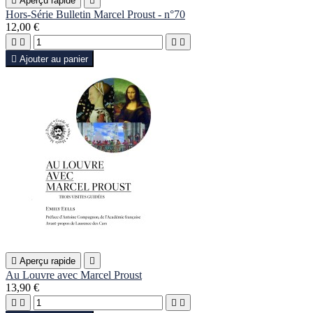

Aperçu rapide

Hors-Série Bulletin Marcel Proust - n°70
12,00 €





Ajouter au panier

Aperçu rapide

Au Louvre avec Marcel Proust
13,90 €



