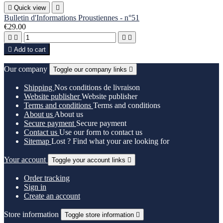

Quick view

Bulletin d'Informations Proustiennes - n°51
€29.00





Add to cart
Our company
Toggle our company links

Shipping
Nos conditions de livraison
Website publisher
Website publisher
Terms and conditions
Terms and conditions
About us
About us
Secure payment
Secure payment
Contact us
Use our form to contact us
Sitemap
Lost ? Find what your are looking for
Your account
Toggle your account links

Order tracking
Sign in
Create an account
Store information
Toggle store information
