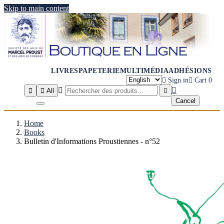
Skip to main content
LIVRES
PAPETERIE
MULTIMÉDIA
ADHÉSIONS

Sign in

Cart
0




All

Cancel
Home
Books
Bulletin d'Informations Proustiennes - n°52