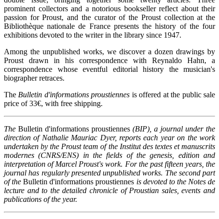
prominent collectors and a notorious bookseller reflect about their
passion for Proust, and the curator of the Proust collection at the
Bibliothèque nationale de France presents the history of the four
exhibitions devoted to the writer in the library since 1947.
Among the unpublished works, we discover a dozen drawings by
Proust drawn in his correspondence with Reynaldo Hahn, a
correspondence whose eventful editorial history the musician's
biographer retraces.
The
Bulletin d'informations proustiennes
is offered at the public sale
price of 33€, with free shipping.
The
Bulletin d'informations proustiennes
(BIP), a journal under the
direction of Nathalie Mauriac Dyer, reports each year on the work
undertaken by the Proust team of the Institut des textes et manuscrits
modernes (CNRS/ENS) in the fields of the genesis, edition and
interpretation of Marcel Proust's work. For the past fifteen years, the
journal has regularly presented unpublished works. The second part
of the
Bulletin d'informations proustiennes
is devoted to the Notes de
lecture and to the detailed chronicle of Proustian sales, events and
publications of the year.