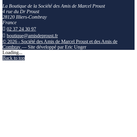
La Boutique de la Société des Amis de Marcel Proust
4 rue du Dr Proust
28120 Illiers-Combray
France

02 37 24 30 97

boutique@amisdeproust.fr
© 2026 - Société des Amis de Marcel Proust et des Amis de
Combray
— Site développé par Eric Unger
Loading...
Back to top