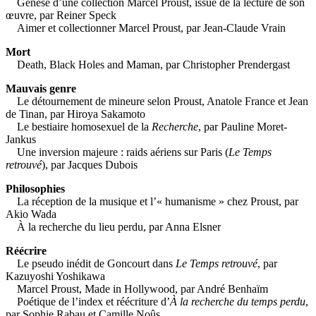
Genèse d’une collection Marcel Proust, issue de la lecture de son
œuvre, par Reiner Speck
Aimer et collectionner Marcel Proust, par Jean-Claude Vrain
Mort
Death, Black Holes and Maman, par Christopher Prendergast
Mauvais genre
Le détournement de mineure selon Proust, Anatole France et Jean
de Tinan, par Hiroya Sakamoto
Le bestiaire homosexuel de la
Recherche
, par Pauline Moret-
Jankus
Une inversion majeure : raids aériens sur Paris (
Le Temps
retrouvé
), par Jacques Dubois
Philosophies
La réception de la musique et l’« humanisme » chez Proust, par
Akio Wada
À la recherche du lieu perdu, par Anna Elsner
Réécrire
Le pseudo inédit de Goncourt dans
Le Temps retrouvé
, par
Kazuyoshi Yoshikawa
Marcel Proust, Made in Hollywood, par André Benhaïm
Poétique de l’index et réécriture d’
À la recherche du temps perdu
,
par Sophie Rabau et Camille Noûs