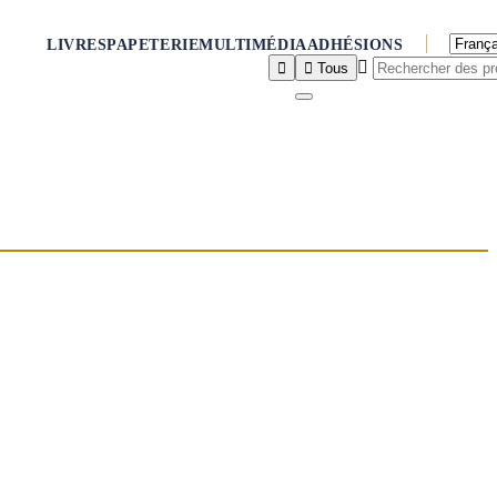
LIVRES
PAPETERIE
MULTIMÉDIA
ADHÉSIONS



Tous