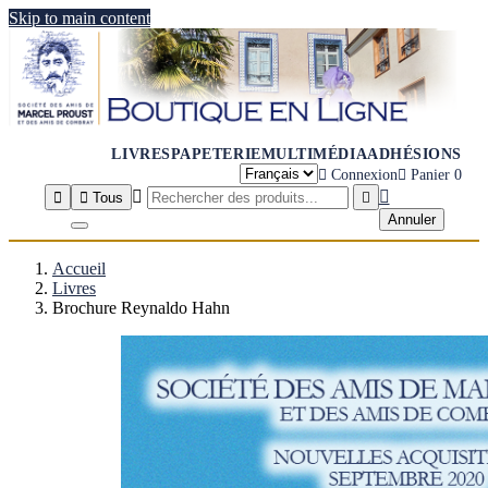
Skip to main content
LIVRES
PAPETERIE
MULTIMÉDIA
ADHÉSIONS

Connexion

Panier
0




Tous

Annuler
Accueil
Livres
Brochure Reynaldo Hahn