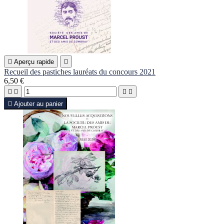

Aperçu rapide

Recueil des pastiches lauréats du concours 2021
6,50 €





Ajouter au panier