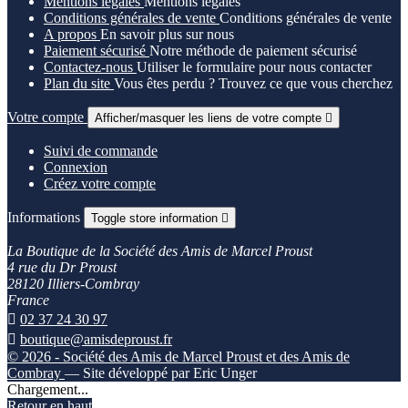
Mentions légales
Mentions légales
Conditions générales de vente
Conditions générales de vente
A propos
En savoir plus sur nous
Paiement sécurisé
Notre méthode de paiement sécurisé
Contactez-nous
Utiliser le formulaire pour nous contacter
Plan du site
Vous êtes perdu ? Trouvez ce que vous cherchez
Votre compte
Afficher/masquer les liens de votre compte

Suivi de commande
Connexion
Créez votre compte
Informations
Toggle store information

La Boutique de la Société des Amis de Marcel Proust
4 rue du Dr Proust
28120 Illiers-Combray
France

02 37 24 30 97

boutique@amisdeproust.fr
© 2026 - Société des Amis de Marcel Proust et des Amis de
Combray
— Site développé par Eric Unger
Chargement...
Retour en haut