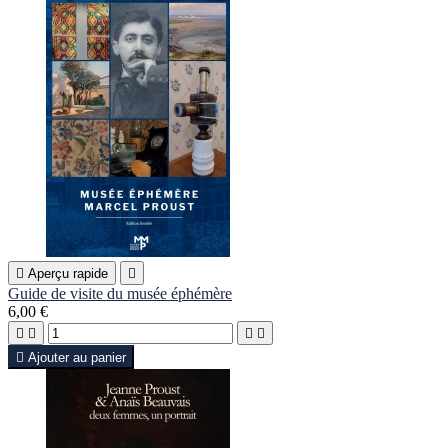

Aperçu rapide

Guide de visite du musée éphémère
6,00 €





Ajouter au panier