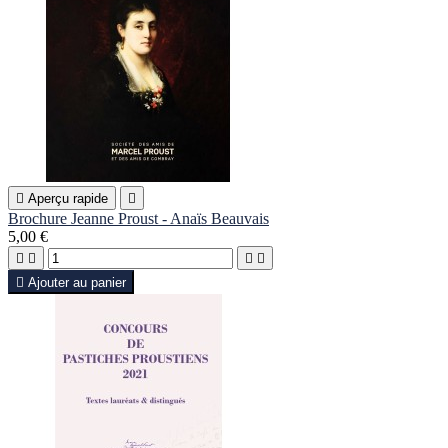

Aperçu rapide

Brochure Jeanne Proust - Anaïs Beauvais
5,00 €





Ajouter au panier