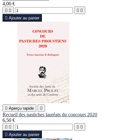
4,00 €





Ajouter au panier

Aperçu rapide

Recueil des pastiches lauréats du concours 2020
6,50 €





Ajouter au panier