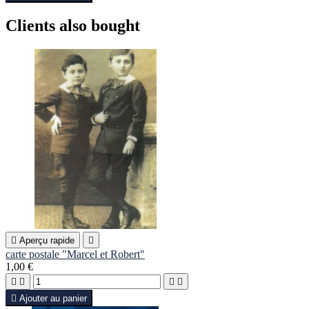
Clients also bought

Aperçu rapide

carte postale "Marcel et Robert"
1,00 €





Ajouter au panier