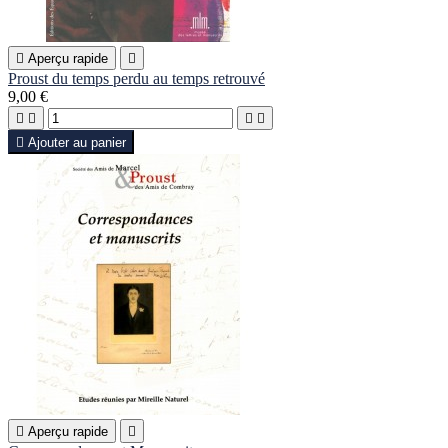

Aperçu rapide

Proust du temps perdu au temps retrouvé
9,00 €





Ajouter au panier

Aperçu rapide
