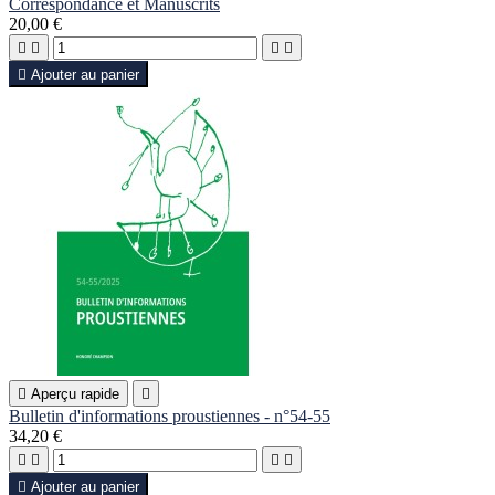
Correspondance et Manuscrits
20,00 €





Ajouter au panier

Aperçu rapide

Bulletin d'informations proustiennes - n°54-55
34,20 €





Ajouter au panier