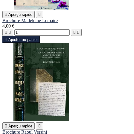

Aperçu rapide

Brochure Madeleine Lemaire
4,00 €





Ajouter au panier

Aperçu rapide

Brochure Raoul Versini