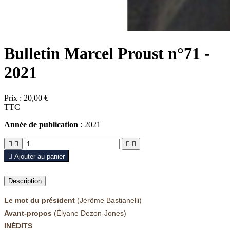
Bulletin Marcel Proust n°71 -
2021
Prix :
20,00 €
TTC
Année de publication
: 2021





Ajouter au panier
Description
Le mot du président
(Jérôme Bastianelli)
Avant-propos
(Élyane Dezon-Jones)
INÉDITS