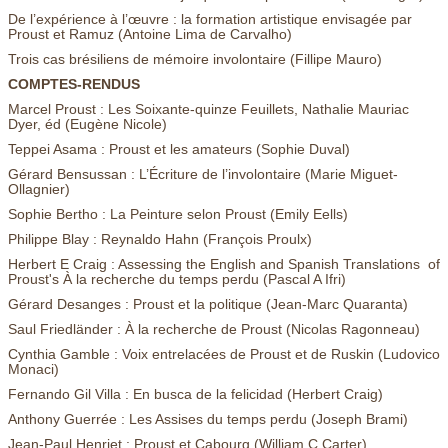
De l’expérience à l’œuvre : la formation artistique envisagée par
Proust et Ramuz (Antoine Lima de Carvalho)
Trois cas brésiliens de mémoire involontaire (Fillipe Mauro)
COMPTES-RENDUS
Marcel Proust : Les Soixante-quinze Feuillets, Nathalie Mauriac
Dyer, éd (Eugène Nicole)
Teppei Asama : Proust et les amateurs (Sophie Duval)
Gérard Bensussan : L’Écriture de l’involontaire (Marie Miguet-
Ollagnier)
Sophie Bertho : La Peinture selon Proust (Emily Eells)
Philippe Blay : Reynaldo Hahn (François Proulx)
Herbert E Craig : Assessing the English and Spanish Translations of
Proust's À la recherche du temps perdu (Pascal A Ifri)
Gérard Desanges : Proust et la politique (Jean-Marc Quaranta)
Saul Friedländer : À la recherche de Proust (Nicolas Ragonneau)
Cynthia Gamble : Voix entrelacées de Proust et de Ruskin (Ludovico
Monaci)
Fernando Gil Villa : En busca de la felicidad (Herbert Craig)
Anthony Guerrée : Les Assises du temps perdu (Joseph Brami)
Jean-Paul Henriet : Proust et Cabourg (William C Carter)