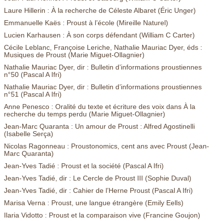
Laure Hillerin : À la recherche de Céleste Albaret (Éric Unger)
Emmanuelle Kaës : Proust à l’école (Mireille Naturel)
Lucien Karhausen : À son corps défendant (William C Carter)
Cécile Leblanc, Françoise Leriche, Nathalie Mauriac Dyer, éds :
Musiques de Proust (Marie Miguet-Ollagnier)
Nathalie Mauriac Dyer, dir : Bulletin d’informations proustiennes
n°50 (Pascal A Ifri)
Nathalie Mauriac Dyer, dir : Bulletin d’informations proustiennes
n°51 (Pascal A Ifri)
Anne Penesco : Oralité du texte et écriture des voix dans À la
recherche du temps perdu (Marie Miguet-Ollagnier)
Jean-Marc Quaranta : Un amour de Proust : Alfred Agostinelli
(Isabelle Serça)
Nicolas Ragonneau : Proustonomics, cent ans avec Proust (Jean-
Marc Quaranta)
Jean-Yves Tadié : Proust et la société (Pascal A Ifri)
Jean-Yves Tadié, dir : Le Cercle de Proust III (Sophie Duval)
Jean-Yves Tadié, dir : Cahier de l’Herne Proust (Pascal A Ifri)
Marisa Verna : Proust, une langue étrangère (Emily Eells)
Ilaria Vidotto : Proust et la comparaison vive (Francine Goujon)