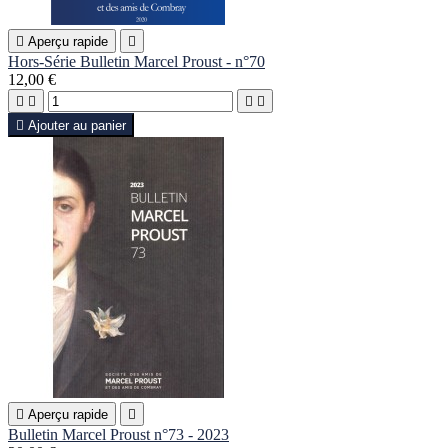

Aperçu rapide

Hors-Série Bulletin Marcel Proust - n°70
12,00 €





Ajouter au panier

Aperçu rapide

Bulletin Marcel Proust n°73 - 2023