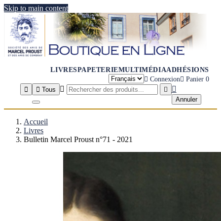
Skip to main content
LIVRES
PAPETERIE
MULTIMÉDIA
ADHÉSIONS

Connexion

Panier
0




Tous

Annuler
Accueil
Livres
Bulletin Marcel Proust n°71 - 2021