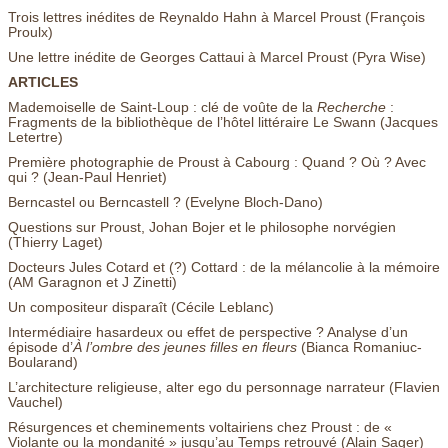
Trois lettres inédites de Reynaldo Hahn à Marcel Proust (François
Proulx)
Une lettre inédite de Georges Cattaui à Marcel Proust (Pyra Wise)
ARTICLES
Mademoiselle de Saint-Loup : clé de voûte de la
Recherche
:
Fragments de la bibliothèque de l’hôtel littéraire Le Swann (Jacques
Letertre)
Première photographie de Proust à Cabourg : Quand ? Où ? Avec
qui ? (Jean-Paul Henriet)
Berncastel ou Berncastell ? (Evelyne Bloch-Dano)
Questions sur Proust, Johan Bojer et le philosophe norvégien
(Thierry Laget)
Docteurs Jules Cotard et (?) Cottard : de la mélancolie à la mémoire
(AM Garagnon et J Zinetti)
Un compositeur disparaît (Cécile Leblanc)
Intermédiaire hasardeux ou effet de perspective ? Analyse d’un
épisode d’
À
l’ombre des jeunes filles en fleurs
(Bianca Romaniuc-
Boularand)
L’architecture religieuse, alter ego du personnage narrateur (Flavien
Vauchel)
Résurgences et cheminements voltairiens chez Proust : de «
Violante ou la mondanité » jusqu’au Temps retrouvé (Alain Sager)