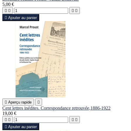
5,00 €





Ajouter au panier

Aperçu rapide

Cent lettres inédites. Correspondance retrouvée,1886-1922
19,00 €





Ajouter au panier