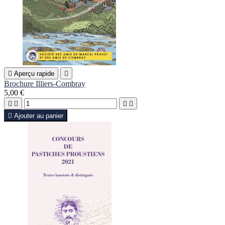

Aperçu rapide

Brochure Illiers-Combray
5,00 €





Ajouter au panier