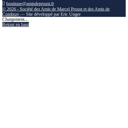

boutique@amisdeproust.fr
© 2026 - Société des Amis de Marcel Proust et des Amis de
Combray
— Site développé par Eric Unger
Chargement...
Retour en haut