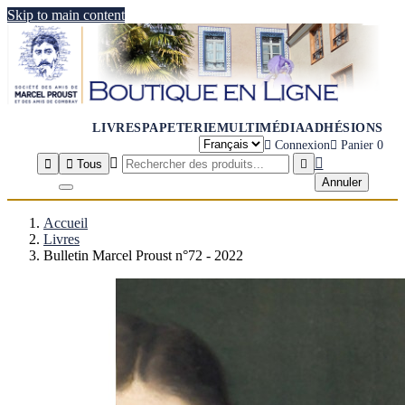
Skip to main content
LIVRES
PAPETERIE
MULTIMÉDIA
ADHÉSIONS

Connexion

Panier
0




Tous

Annuler
Accueil
Livres
Bulletin Marcel Proust n°72 - 2022