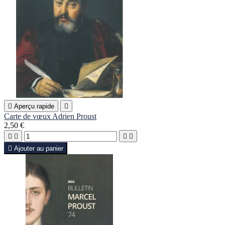

Aperçu rapide

Carte de vœux Adrien Proust
2,50 €





Ajouter au panier