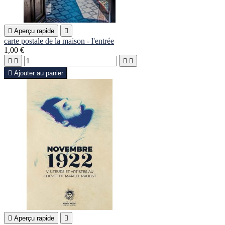

Aperçu rapide

carte postale de la maison - l'entrée
1,00 €





Ajouter au panier

Aperçu rapide
