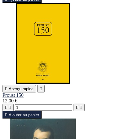

Aperçu rapide

Proust 150
12,00 €





Ajouter au panier