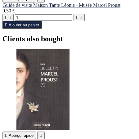
Guide de visite Maison Tante Léonie - Musée Marcel Proust
9,50 €





Ajouter au panier
Clients also bought

Aperçu rapide
