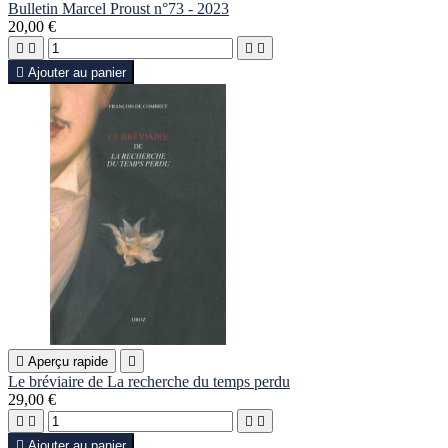
Bulletin Marcel Proust n°73 - 2023
20,00 €





Ajouter au panier

Aperçu rapide

Le bréviaire de La recherche du temps perdu
29,00 €





Ajouter au panier