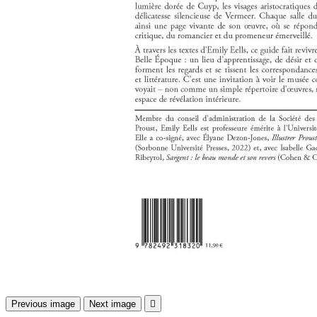
Previous image
Next image
