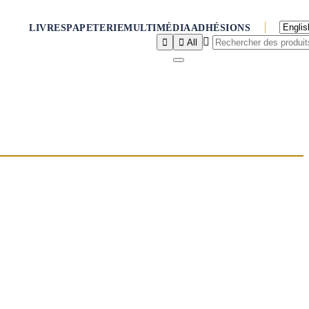
LIVRES
PAPETERIE
MULTIMÉDIA
ADHÉSIONS



All