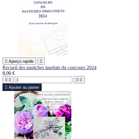

Aperçu rapide

Recueil des pastiches lauréats du concours 2024
8,00 €





Ajouter au panier