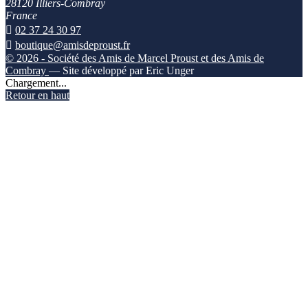
28120 Illiers-Combray
France

02 37 24 30 97

boutique@amisdeproust.fr
© 2026 - Société des Amis de Marcel Proust et des Amis de
Combray
— Site développé par Eric Unger
Chargement...
Retour en haut