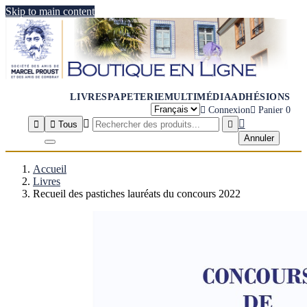
Skip to main content
LIVRES
PAPETERIE
MULTIMÉDIA
ADHÉSIONS

Connexion

Panier
0




Tous

Annuler
Accueil
Livres
Recueil des pastiches lauréats du concours 2022