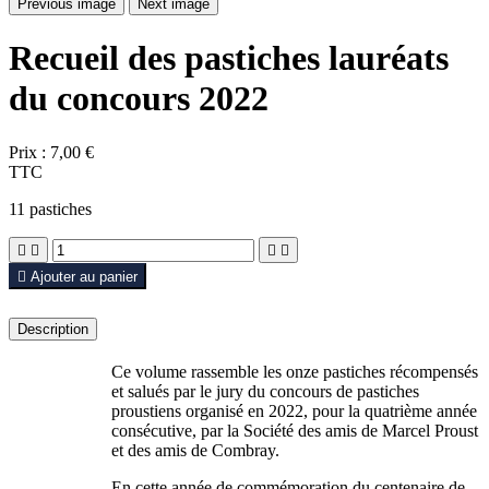
Previous image
Next image
Recueil des pastiches lauréats
du concours 2022
Prix :
7,00 €
TTC
11 pastiches





Ajouter au panier
Description
Ce volume rassemble les onze pastiches récompensés
et salués par le jury du concours de pastiches
proustiens organisé en 2022, pour la quatrième année
consécutive, par la Société des amis de Marcel Proust
et des amis de Combray.
En cette année de commémoration du centenaire de