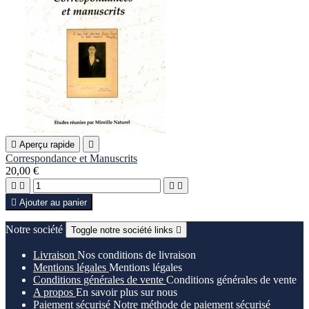

Aperçu rapide

Correspondance et Manuscrits
20,00 €





Ajouter au panier
Notre société
Toggle notre société links

Livraison
Nos conditions de livraison
Mentions légales
Mentions légales
Conditions générales de vente
Conditions générales de vente
A propos
En savoir plus sur nous
Paiement sécurisé
Notre méthode de paiement sécurisé