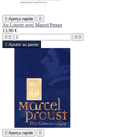

Aperçu rapide

Au Louvre avec Marcel Proust
13,90 €





Ajouter au panier

Aperçu rapide
