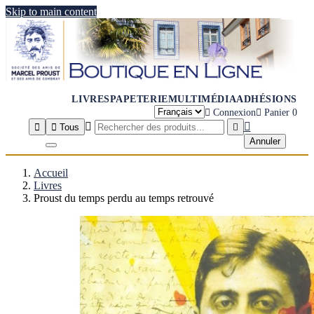
Skip to main content
LIVRES
PAPETERIE
MULTIMÉDIA
ADHÉSIONS

Connexion

Panier
0




Tous

Annuler
Accueil
Livres
Proust du temps perdu au temps retrouvé