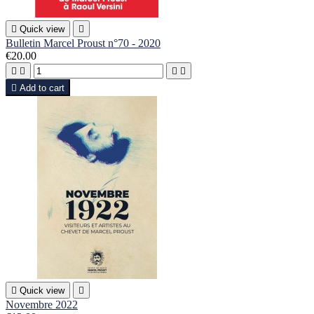

Quick view

Bulletin Marcel Proust n°70 - 2020
€20.00





Add to cart

Quick view

Novembre 2022