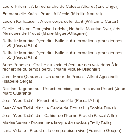
Laure Hillerin : À la recherche de Céleste Albaret (Éric Unger)
Emmanuelle Kaës : Proust à l’école (Mireille Naturel)
Lucien Karhausen : À son corps défendant (William C Carter)
Cécile Leblanc, Françoise Leriche, Nathalie Mauriac Dyer, éds :
Musiques de Proust (Marie Miguet-Ollagnier)
Nathalie Mauriac Dyer, dir : Bulletin d’informations proustiennes
n°50 (Pascal A Ifri)
Nathalie Mauriac Dyer, dir : Bulletin d’informations proustiennes
n°51 (Pascal A Ifri)
Anne Penesco : Oralité du texte et écriture des voix dans À la
recherche du temps perdu (Marie Miguet-Ollagnier)
Jean-Marc Quaranta : Un amour de Proust : Alfred Agostinelli
(Isabelle Serça)
Nicolas Ragonneau : Proustonomics, cent ans avec Proust (Jean-
Marc Quaranta)
Jean-Yves Tadié : Proust et la société (Pascal A Ifri)
Jean-Yves Tadié, dir : Le Cercle de Proust III (Sophie Duval)
Jean-Yves Tadié, dir : Cahier de l’Herne Proust (Pascal A Ifri)
Marisa Verna : Proust, une langue étrangère (Emily Eells)
Ilaria Vidotto : Proust et la comparaison vive (Francine Goujon)