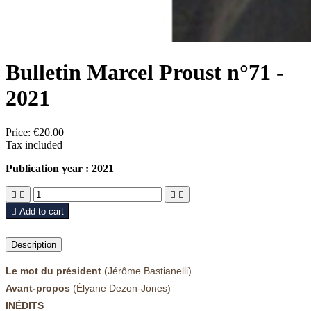
Bulletin Marcel Proust n°71 -
2021
Price:
€20.00
Tax included
Publication year : 2021





Add to cart
Description
Le mot du président
(Jérôme Bastianelli)
Avant-propos
(Élyane Dezon-Jones)
INÉDITS