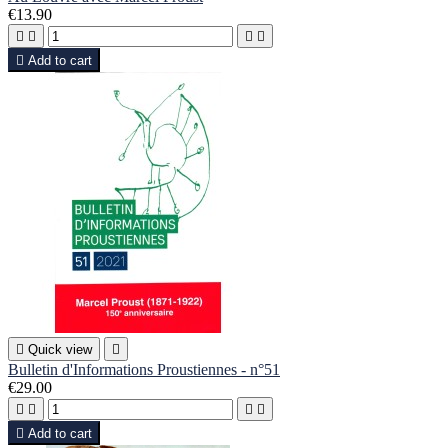
€13.90





Add to cart

Quick view

Bulletin d'Informations Proustiennes - n°51
€29.00





Add to cart