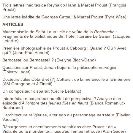
Trois lettres inédites de Reynaldo Hahn à Marcel Proust (François
Proulx)
Une lettre inédite de Georges Cattaui à Marcel Proust (Pyra Wise)
ARTICLES
Mademoiselle de Saint-Loup : clé de voûte de la
Recherche
:
Fragments de la bibliothèque de l’hôtel littéraire Le Swann (Jacques
Letertre)
Première photographie de Proust à Cabourg : Quand ? Où ? Avec
qui ? (Jean-Paul Henriet)
Berncastel ou Berncastell ? (Evelyne Bloch-Dano)
Questions sur Proust, Johan Bojer et le philosophe norvégien
(Thierry Laget)
Docteurs Jules Cotard et (?) Cottard : de la mélancolie à la mémoire
(AM Garagnon et J Zinetti)
Un compositeur disparaît (Cécile Leblanc)
Intermédiaire hasardeux ou effet de perspective ? Analyse d’un
épisode d’
À
l’ombre des jeunes filles en fleurs
(Bianca Romaniuc-
Boularand)
L’architecture religieuse, alter ego du personnage narrateur (Flavien
Vauchel)
Résurgences et cheminements voltairiens chez Proust : de «
Violante ou la mondanité » jusqu’au Temps retrouvé (Alain Sager)