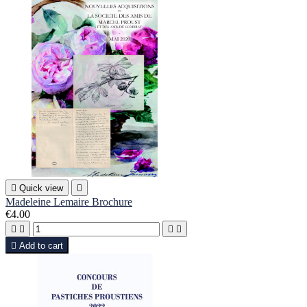

Quick view

Madeleine Lemaire Brochure
€4.00





Add to cart