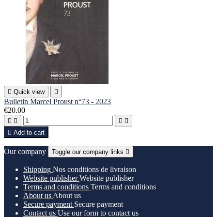

Quick view

Bulletin Marcel Proust n°73 - 2023
€20.00





Add to cart
Our company
Toggle our company links

Shipping
Nos conditions de livraison
Website publisher
Website publisher
Terms and conditions
Terms and conditions
About us
About us
Secure payment
Secure payment
Contact us
Use our form to contact us