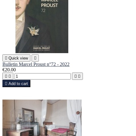

Quick view

Bulletin Marcel Proust n°72 - 2022
€20.00





Add to cart