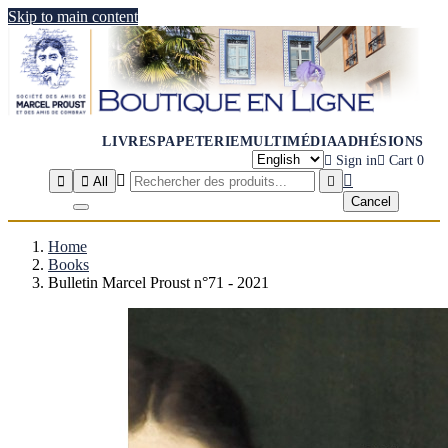
Skip to main content
LIVRES
PAPETERIE
MULTIMÉDIA
ADHÉSIONS

Sign in

Cart
0




All

Cancel
Home
Books
Bulletin Marcel Proust n°71 - 2021