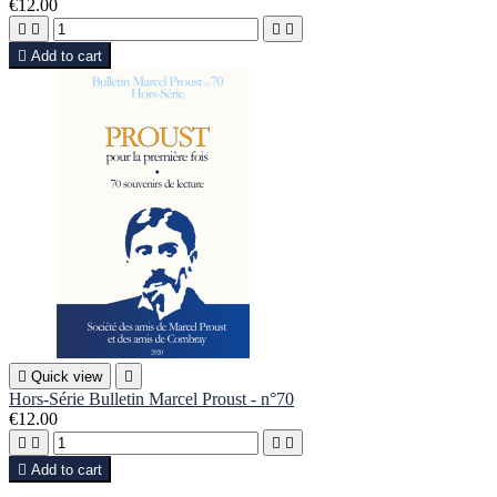
€12.00





Add to cart

Quick view

Hors-Série Bulletin Marcel Proust - n°70
€12.00





Add to cart