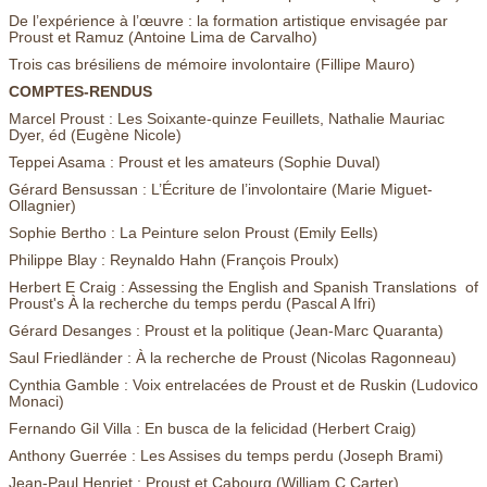
De l’expérience à l’œuvre : la formation artistique envisagée par
Proust et Ramuz (Antoine Lima de Carvalho)
Trois cas brésiliens de mémoire involontaire (Fillipe Mauro)
COMPTES-RENDUS
Marcel Proust : Les Soixante-quinze Feuillets, Nathalie Mauriac
Dyer, éd (Eugène Nicole)
Teppei Asama : Proust et les amateurs (Sophie Duval)
Gérard Bensussan : L’Écriture de l’involontaire (Marie Miguet-
Ollagnier)
Sophie Bertho : La Peinture selon Proust (Emily Eells)
Philippe Blay : Reynaldo Hahn (François Proulx)
Herbert E Craig : Assessing the English and Spanish Translations of
Proust's À la recherche du temps perdu (Pascal A Ifri)
Gérard Desanges : Proust et la politique (Jean-Marc Quaranta)
Saul Friedländer : À la recherche de Proust (Nicolas Ragonneau)
Cynthia Gamble : Voix entrelacées de Proust et de Ruskin (Ludovico
Monaci)
Fernando Gil Villa : En busca de la felicidad (Herbert Craig)
Anthony Guerrée : Les Assises du temps perdu (Joseph Brami)
Jean-Paul Henriet : Proust et Cabourg (William C Carter)