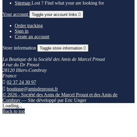
Sitemap
Lost ? Find what your are looking for
Your account
Toggle your account links

Order tracking
Sign in
Create an account
Store information
Toggle store information

La Boutique de la Société des Amis de Marcel Proust
4 rue du Dr Proust
28120 Illiers-Combray
France

02 37 24 30 97

boutique@amisdeproust.fr
© 2026 - Société des Amis de Marcel Proust et des Amis de
Combray
— Site développé par Eric Unger
Loading...
Back to top