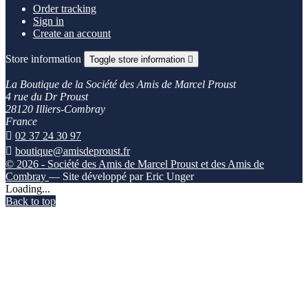
Order tracking
Sign in
Create an account
Store information
Toggle store information

La Boutique de la Société des Amis de Marcel Proust
4 rue du Dr Proust
28120 Illiers-Combray
France

02 37 24 30 97

boutique@amisdeproust.fr
© 2026 - Société des Amis de Marcel Proust et des Amis de
Combray
— Site développé par Eric Unger
Loading...
Back to top