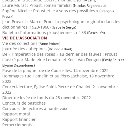
Emily Eells)
Laure Murat :
Proust, roman familial (
Nicolas Ragonneau)
Eugène Nicole :
Proust et le « sens des possibles » (
François
Proulx)
Jean Pruvost :
Marcel Proust « psychologue original » dans les
dictionnaires (1920-1960) (
Isabelle Serça)
Bulletin d’informations proustiennes
: n° 53 (
Pascal Ifri)
VIE DE L'ASSOCIATION
Vie des collections (
Anne Imbert)
261
Journée des aubépines (
Bruno Saillant)
267
De « l’impératrice des roses » au dernier des fauves : Proust
illustré par Madeleine Lemaire et Kees Van Dongen (
Emily Eells et
Elyane Dezon-Jones)
3
Pose de la plaque rue de Courcelles, 14 novembre 2022
Hommages rue Hamelin et au Père-Lachaise, 18 novembre
2022
01
Concert-lecture, Église Saint-Pierre de Chaillot, 21 novembre
2022
302
Dîner de levée de fonds du 28 novembre 2022
05
Concours de pastiches
307
Concours de lectures à haute voix
17
Rapport moral
320
Rapport financier
24
Remerciements
328