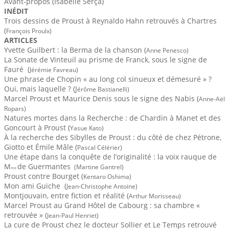
Avant-propos (Isabelle Serça)
9
INÉDIT
Trois dessins de Proust à Reynaldo Hahn retrouvés à Chartres
(
François Proulx)
2
ARTICLES
Yvette Guilbert : la Berma de la chanson (
Anne Penesco)
39
La Sonate de Vinteuil au prisme de Franck
,
sous le signe de
Fauré (
Jérémie Favreau)
56
Une phrase de Chopin « au long col sinueux et démesuré » ?
Oui, mais laquelle ? (J
érôme Bastianelli)
69
Marcel Proust et Maurice Denis sous le signe des Nabis (
Anne-Aël
Ropars)
73
Natures mortes dans la
Recherche
:
de Chardin à Manet et des
Goncourt à Proust (
Yasue Kato)
94
À la recherche des Sibylles de Proust : du côté de chez Pétrone,
Giotto et Émile Mâle (
Pascal Célérier)
107
Une étape dans la conquête de l’originalité : la voix rauque de
M
de Guermantes
(Martine Gantrel)
120
me
Proust contre Bourget (
Kentaro Oshima)
133
Mon ami Guiche (
Jean-Christophe Antoine)
148
Montjouvain, entre fiction et réalité (
Arthur Morisseau)
165
Marcel Proust au Grand Hôtel de Cabourg : sa chambre «
retrouvée » (
Jean-Paul Henriet)
175
La cure de Proust chez le docteur Sollier et
Le Temps retrouvé