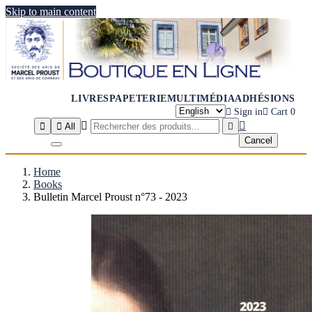
Skip to main content
LIVRES
PAPETERIE
MULTIMÉDIA
ADHÉSIONS

Sign in

Cart
0




All

Cancel
Home
Books
Bulletin Marcel Proust n°73 - 2023