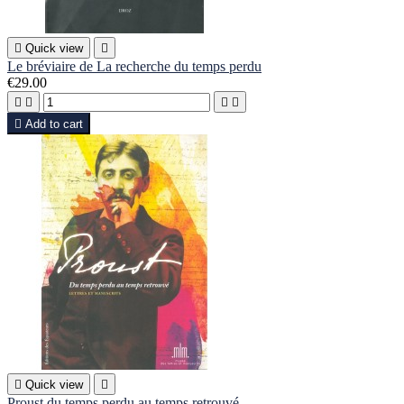

Quick view

Le bréviaire de La recherche du temps perdu
€29.00





Add to cart

Quick view

Proust du temps perdu au temps retrouvé