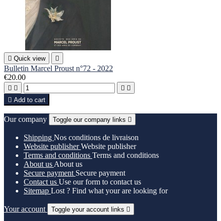

Quick view

Bulletin Marcel Proust n°72 - 2022
€20.00





Add to cart
Our company
Toggle our company links

Shipping
Nos conditions de livraison
Website publisher
Website publisher
Terms and conditions
Terms and conditions
About us
About us
Secure payment
Secure payment
Contact us
Use our form to contact us
Sitemap
Lost ? Find what your are looking for
Your account
Toggle your account links
