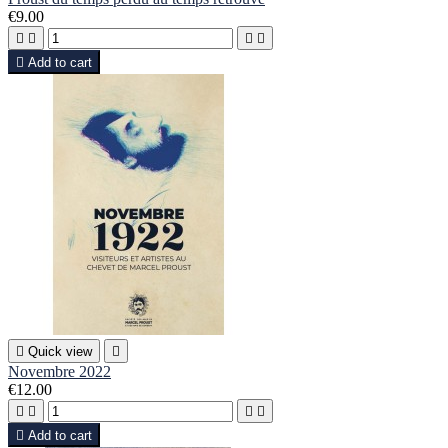
€9.00





Add to cart

Quick view

Novembre 2022
€12.00





Add to cart