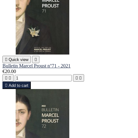

Quick view

Bulletin Marcel Proust n°71 - 2021
€20.00





Add to cart