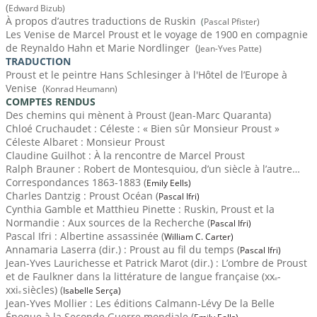
(
Edward Bizub)
179
À propos d’autres traductions de Ruskin
(
Pascal Pfister)
Les Venise de Marcel Proust et le voyage de 1900 en compagnie
de Reynaldo Hahn et Marie Nordlinger (
Jean-Yves Patte)
TRADUCTION
Proust et le peintre Hans Schlesinger à l'
Hôtel de l’Europe
à
Venise (
Konrad Heumann)
COMPTES RENDUS
Des chemins qui mènent à Proust (Jean-Marc Quaranta)
Chloé Cruchaudet :
Céleste : « Bien sûr Monsieur Proust »
Céleste Albaret :
Monsieur Proust
Claudine Guilhot :
À la rencontre de Marcel Proust
Ralph Brauner :
Robert de Montesquiou, d’un siècle à l’autre…
Correspondances 1863-1883 (
Emily Eells)
Charles Dantzig :
Proust Océan (
Pascal Ifri)
Cynthia Gamble et Matthieu Pinette :
Ruskin, Proust et la
Normandie : Aux sources de la
Recherche (
Pascal Ifri)
Pascal Ifri :
Albertine assassinée (
William C. Carter)
Annamaria Laserra (dir.) :
Proust au fil du temps (
Pascal Ifri)
Jean-Yves Laurichesse et Patrick Marot (dir.) :
L’ombre de Proust
et de Faulkner dans la littérature de langue française (
xx
-
e
xxi
siècles) (
Isabelle Serça)
e
Jean-Yves Mollier :
Les éditions Calmann-Lévy De la Belle
Époque à la Seconde Guerre mondiale (