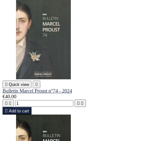

Quick view

Bulletin Marcel Proust n°74 - 2024
€40.00





Add to cart