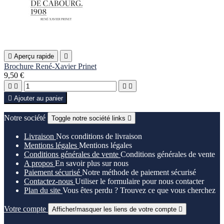

Aperçu rapide

Brochure René-Xavier Prinet
9,50 €





Ajouter au panier
Notre société
Toggle notre société links

Livraison
Nos conditions de livraison
Mentions légales
Mentions légales
Conditions générales de vente
Conditions générales de vente
A propos
En savoir plus sur nous
Paiement sécurisé
Notre méthode de paiement sécurisé
Contactez-nous
Utiliser le formulaire pour nous contacter
Plan du site
Vous êtes perdu ? Trouvez ce que vous cherchez
Votre compte
Afficher/masquer les liens de votre compte
