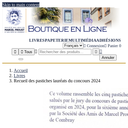
Skip to main content
LIVRES
PAPETERIE
MULTIMÉDIA
ADHÉSIONS

Connexion

Panier
0




Tous

Annuler
Accueil
Livres
Recueil des pastiches lauréats du concours 2024