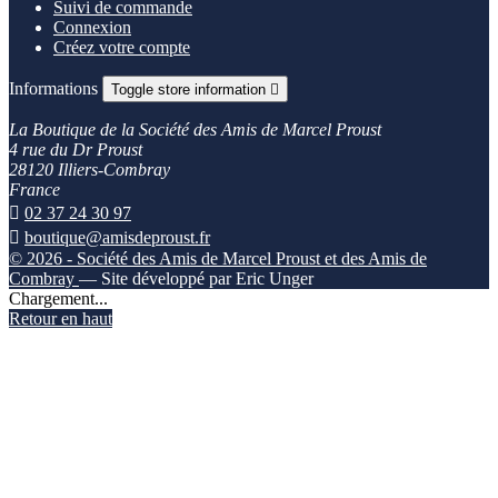
Suivi de commande
Connexion
Créez votre compte
Informations
Toggle store information

La Boutique de la Société des Amis de Marcel Proust
4 rue du Dr Proust
28120 Illiers-Combray
France

02 37 24 30 97

boutique@amisdeproust.fr
© 2026 - Société des Amis de Marcel Proust et des Amis de
Combray
— Site développé par Eric Unger
Chargement...
Retour en haut