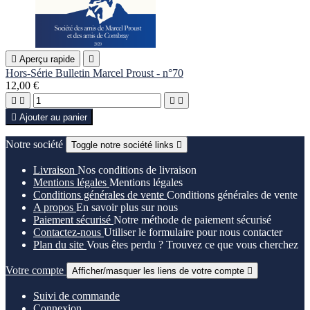

Aperçu rapide

Hors-Série Bulletin Marcel Proust - n°70
12,00 €





Ajouter au panier
Notre société
Toggle notre société links

Livraison
Nos conditions de livraison
Mentions légales
Mentions légales
Conditions générales de vente
Conditions générales de vente
A propos
En savoir plus sur nous
Paiement sécurisé
Notre méthode de paiement sécurisé
Contactez-nous
Utiliser le formulaire pour nous contacter
Plan du site
Vous êtes perdu ? Trouvez ce que vous cherchez
Votre compte
Afficher/masquer les liens de votre compte

Suivi de commande
Connexion