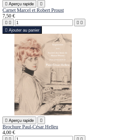

Aperçu rapide

Carnet Marcel et Robert Proust
7,50 €





Ajouter au panier

Aperçu rapide

Brochure Paul-César Helleu
4,00 €



