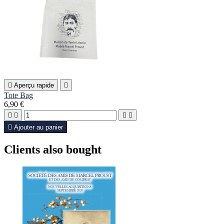

Aperçu rapide

Tote Bag
6,90 €





Ajouter au panier
Clients also bought