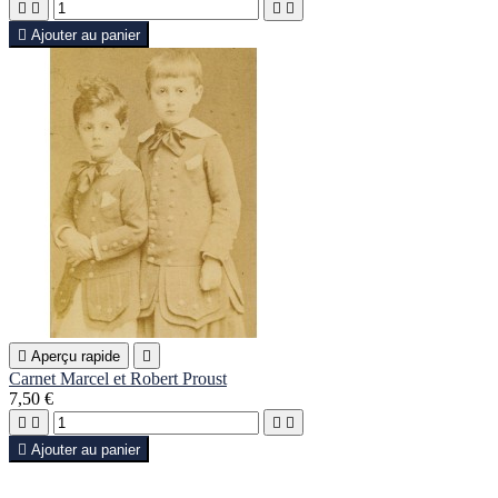





Ajouter au panier

Aperçu rapide

Carnet Marcel et Robert Proust
7,50 €





Ajouter au panier