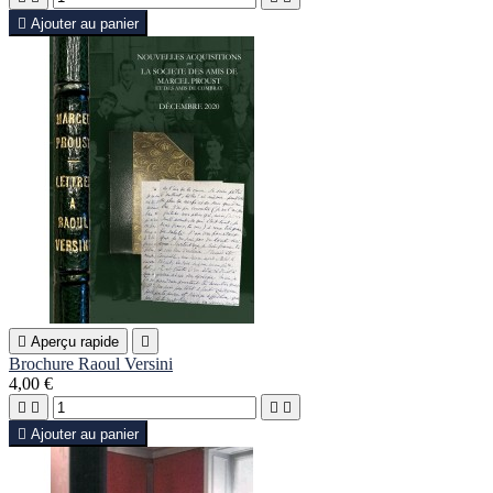

Ajouter au panier

Aperçu rapide

Brochure Raoul Versini
4,00 €





Ajouter au panier