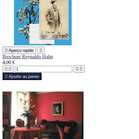

Aperçu rapide

Brochure Reynaldo Hahn
4,00 €





Ajouter au panier