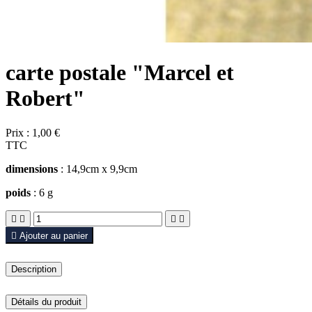
carte postale "Marcel et
Robert"
Prix :
1,00 €
TTC
dimensions
: 14,9cm x 9,9cm
poids
: 6 g





Ajouter au panier
Description
Détails du produit