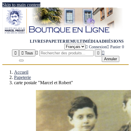
Skip to main content
LIVRES
PAPETERIE
MULTIMÉDIA
ADHÉSIONS

Connexion

Panier
0




Tous

Annuler
Accueil
Papeterie
carte postale "Marcel et Robert"