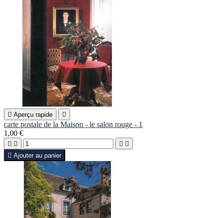

Aperçu rapide

carte postale de la Maison - le salon rouge - 1
1,00 €





Ajouter au panier