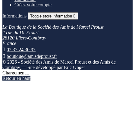
Créez votre compte
Informations
Toggle store information

La Boutique de la Société des Amis de Marcel Proust
4 rue du Dr Proust
28120 Illiers-Combray
France

02 37 24 30 97

boutique@amisdeproust.fr
© 2026 - Société des Amis de Marcel Proust et des Amis de
Combray
— Site développé par Eric Unger
Chargement...
Retour en haut