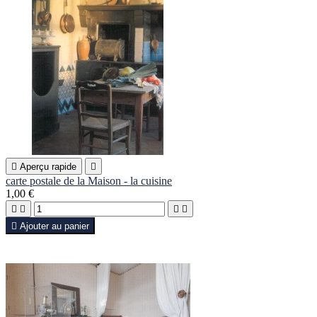

Aperçu rapide

carte postale de la Maison - la cuisine
1,00 €





Ajouter au panier