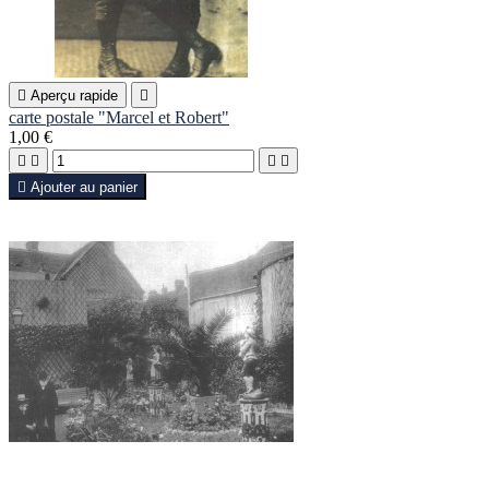

Aperçu rapide

carte postale "Marcel et Robert"
1,00 €





Ajouter au panier