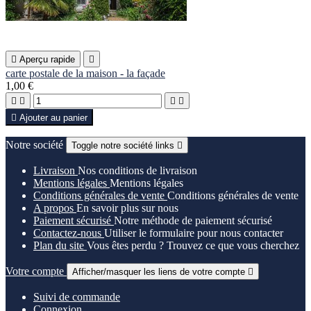

Aperçu rapide

carte postale de la maison - la façade
1,00 €





Ajouter au panier
Notre société
Toggle notre société links

Livraison
Nos conditions de livraison
Mentions légales
Mentions légales
Conditions générales de vente
Conditions générales de vente
A propos
En savoir plus sur nous
Paiement sécurisé
Notre méthode de paiement sécurisé
Contactez-nous
Utiliser le formulaire pour nous contacter
Plan du site
Vous êtes perdu ? Trouvez ce que vous cherchez
Votre compte
Afficher/masquer les liens de votre compte

Suivi de commande
Connexion