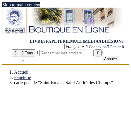
Skip to main content
LIVRES
PAPETERIE
MULTIMÉDIA
ADHÉSIONS

Connexion

Panier
0




Tous

Annuler
Accueil
Papeterie
carte postale "Saint-Eman - Saint André des Champs"