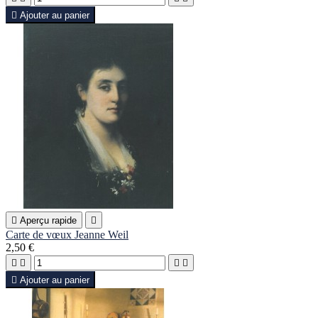

Ajouter au panier

Aperçu rapide

Carte de vœux Jeanne Weil
2,50 €





Ajouter au panier