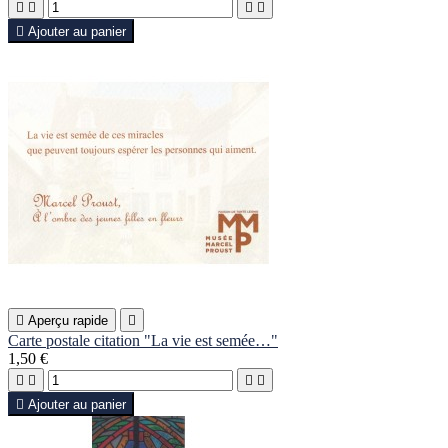





Ajouter au panier

Aperçu rapide

Carte postale citation "La vie est semée…"
1,50 €





Ajouter au panier