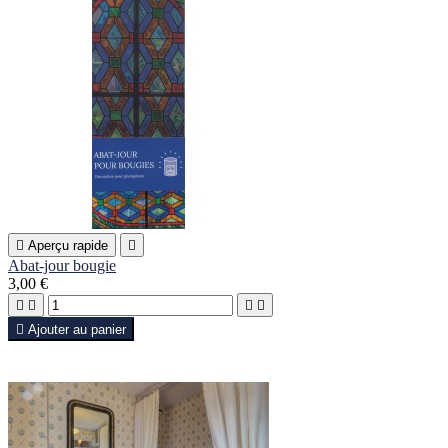

Aperçu rapide

Abat-jour bougie
3,00 €





Ajouter au panier