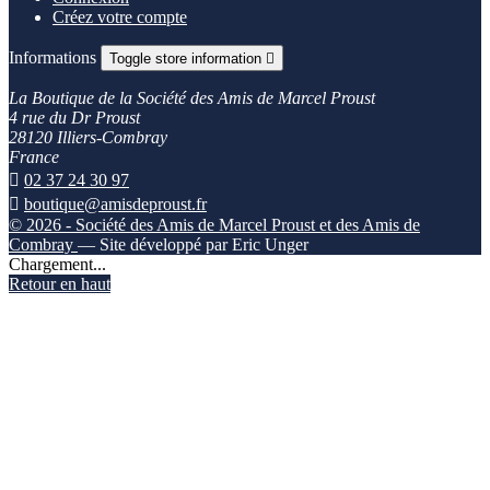
Créez votre compte
Informations
Toggle store information

La Boutique de la Société des Amis de Marcel Proust
4 rue du Dr Proust
28120 Illiers-Combray
France

02 37 24 30 97

boutique@amisdeproust.fr
© 2026 - Société des Amis de Marcel Proust et des Amis de
Combray
— Site développé par Eric Unger
Chargement...
Retour en haut