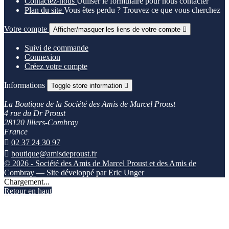
Contactez-nous
Utiliser le formulaire pour nous contacter
Plan du site
Vous êtes perdu ? Trouvez ce que vous cherchez
Votre compte
Afficher/masquer les liens de votre compte

Suivi de commande
Connexion
Créez votre compte
Informations
Toggle store information

La Boutique de la Société des Amis de Marcel Proust
4 rue du Dr Proust
28120 Illiers-Combray
France

02 37 24 30 97

boutique@amisdeproust.fr
© 2026 - Société des Amis de Marcel Proust et des Amis de
Combray
— Site développé par Eric Unger
Chargement...
Retour en haut