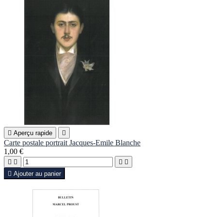

Aperçu rapide

Carte postale portrait Jacques-Emile Blanche
1,00 €





Ajouter au panier