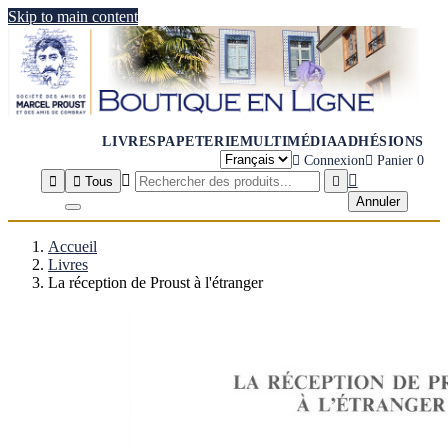
Skip to main content
LIVRES
PAPETERIE
MULTIMÉDIA
ADHÉSIONS

Connexion

Panier
0




Tous

Annuler
Accueil
Livres
La réception de Proust à l'étranger