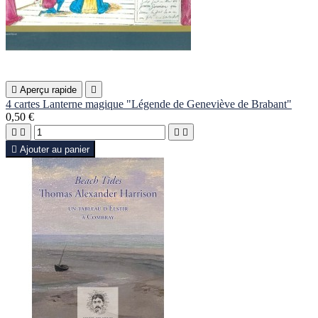

Aperçu rapide

4 cartes Lanterne magique "Légende de Geneviève de Brabant"
0,50 €





Ajouter au panier