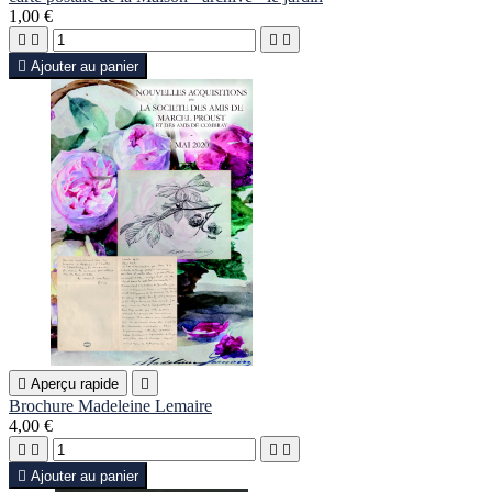
1,00 €





Ajouter au panier

Aperçu rapide

Brochure Madeleine Lemaire
4,00 €





Ajouter au panier