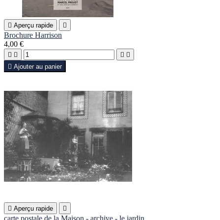

Aperçu rapide

Brochure Harrison
4,00 €





Ajouter au panier

Aperçu rapide

carte postale de la Maison - archive - le jardin