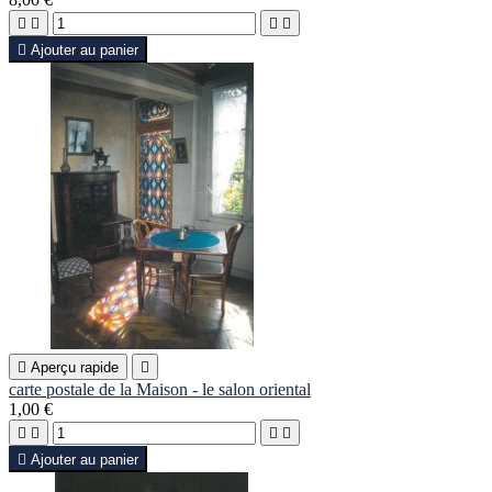





Ajouter au panier

Aperçu rapide

carte postale de la Maison - le salon oriental
1,00 €





Ajouter au panier