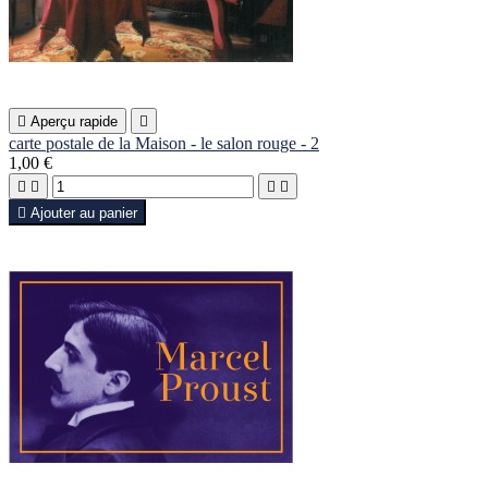

Aperçu rapide

carte postale de la Maison - le salon rouge - 2
1,00 €





Ajouter au panier