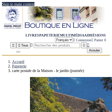
Skip to main content
LIVRES
PAPETERIE
MULTIMÉDIA
ADHÉSIONS

Connexion

Panier
0




Tous

Annuler
Accueil
Papeterie
carte postale de la Maison - le jardin (journée)