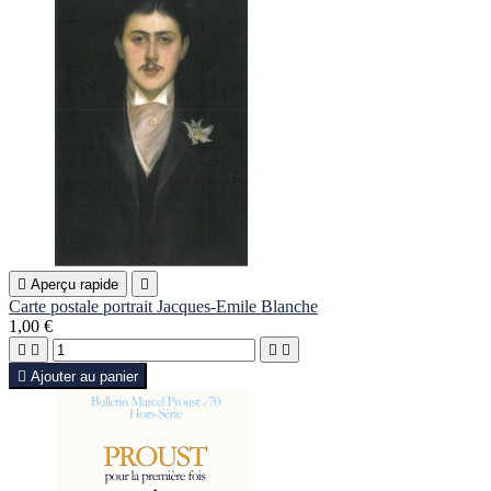

Aperçu rapide

Carte postale portrait Jacques-Emile Blanche
1,00 €





Ajouter au panier