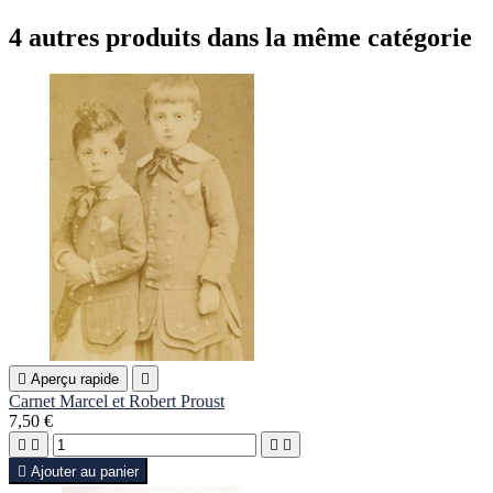
4 autres produits dans la même catégorie

Aperçu rapide

Carnet Marcel et Robert Proust
7,50 €





Ajouter au panier