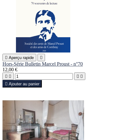

Aperçu rapide

Hors-Série Bulletin Marcel Proust - n°70
12,00 €





Ajouter au panier