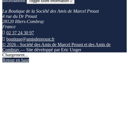
Informations
Toggle store information

La Boutique de la Société des Amis de Marcel Proust
4 rue du Dr Proust
28120 Illiers-Combray
France

02 37 24 30 97

boutique@amisdeproust.fr
© 2026 - Société des Amis de Marcel Proust et des Amis de
Combray
— Site développé par Eric Unger
Chargement...
Retour en haut