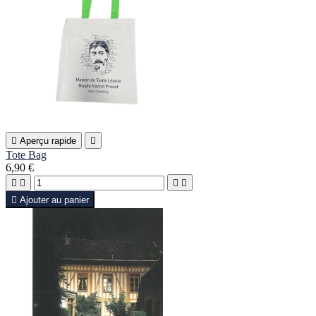

Aperçu rapide

Tote Bag
6,90 €





Ajouter au panier