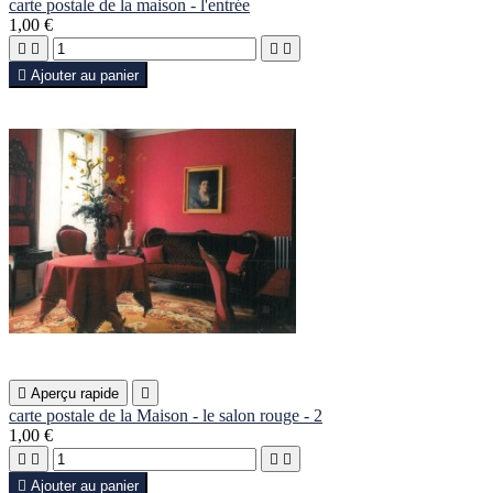
carte postale de la maison - l'entrée
1,00 €





Ajouter au panier

Aperçu rapide

carte postale de la Maison - le salon rouge - 2
1,00 €





Ajouter au panier