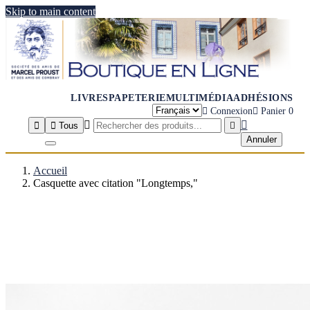
Skip to main content
LIVRES
PAPETERIE
MULTIMÉDIA
ADHÉSIONS

Connexion

Panier
0




Tous

Annuler
Accueil
Casquette avec citation "Longtemps,"