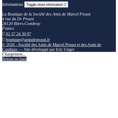
Informations
Toggle store information

La Boutique de la Société des Amis de Marcel Proust
4 rue du Dr Proust
28120 Illiers-Combray
France

02 37 24 30 97

boutique@amisdeproust.fr
© 2026 - Société des Amis de Marcel Proust et des Amis de
Combray
— Site développé par Eric Unger
Chargement...
Retour en haut