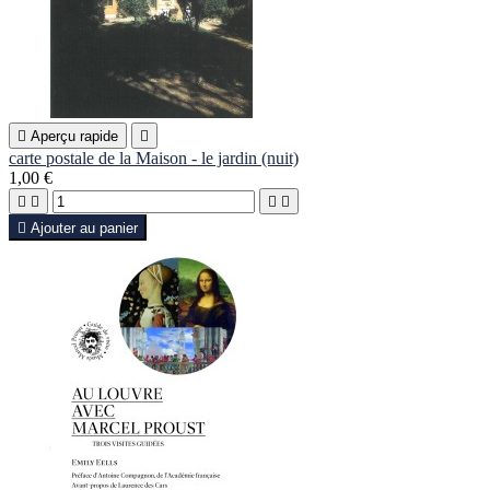

Aperçu rapide

carte postale de la Maison - le jardin (nuit)
1,00 €





Ajouter au panier