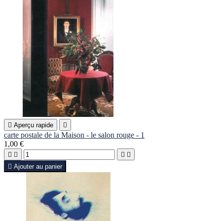

Aperçu rapide

carte postale de la Maison - le salon rouge - 1
1,00 €





Ajouter au panier