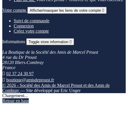
Votre compte
Afficher/masquer les liens de votre compte

Suivi de commande
Connexion
Créez votre compte
Informations
Toggle store information

La Boutique de la Société des Amis de Marcel Proust
4 rue du Dr Proust
28120 Illiers-Combray
France

02 37 24 30 97

boutique@amisdeproust.fr
© 2026 - Société des Amis de Marcel Proust et des Amis de
Combray
— Site développé par Eric Unger
Chargement...
Retour en haut