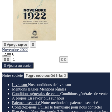

Aperçu rapide

Novembre 2022
12,00 €





Ajouter au panier
Notre société
Toggle notre société links

Livraison
Nos conditions de livraison
Mentions légales
Mentions légales
Conditions générales de vente
Conditions générales de vente
A propos
En savoir plus sur nous
Paiement sécurisé
Notre méthode de paiement sécurisé
Contactez-nous
Utiliser le formulaire pour nous contacter
Plan du site
Vous êtes perdu ? Trouvez ce que vous cherchez