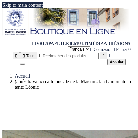
Skip to main content
LIVRES
PAPETERIE
MULTIMÉDIA
ADHÉSIONS

Connexion

Panier
0




Tous

Annuler
Accueil
(après travaux) carte postale de la Maison - la chambre de la
tante Léonie