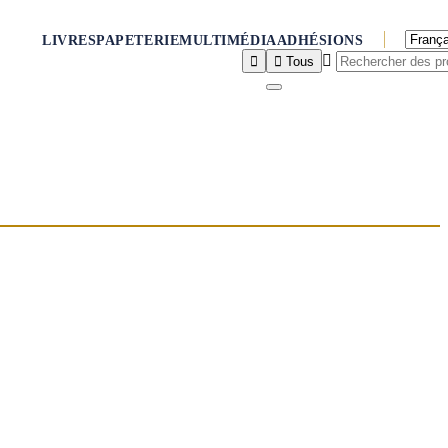
LIVRES
PAPETERIE
MULTIMÉDIA
ADHÉSIONS



Tous