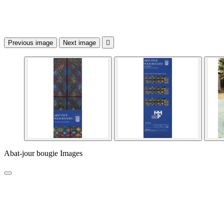
Previous image
Next image

Abat-jour bougie Images