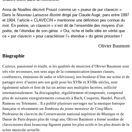
Anna de Noailles décrivit Proust comme un « joueur de pur clavecin ».
Dans le
Nouveau Larousse illustré
dirigé par Claude Augé, paru entre 1897
et 1904, l’article « CLAVECIN »
mentionne une définition peu connue du
mot. En poésie, un clavecin « s’est dit de l’ensemble des
moyens d’un
poète, de l’étendue de son génie. » Oui, riche et belle idée en vérité que
ce
« pur clavecin » pour caractériser l’« étendue » du génie proustien !
Olivier Baumont
Biographie
Curieux, passionné et érudit, si les qualités de musicien d’Olivier Baumont sont
très vite reconnues, son sens aigu de la communication (master classes,
conférences, émissions de radio et télévision), son bonheur d’être sur scène et de
partager avec d’autres arts son goût pour les XVIIe et XVIIIe siècles, sont
également salués et font de lui un artiste aux multiples facettes, sollicité
internationalement. Sa discographie, régulièrement récompensée, comprend
plus de soixante enregistrements consacrés à Bach, Couperin, Handel, Purcell,
Rameau ou Telemann... Il a publié plusieurs ouvrages sur la musique baroque
française et récemment un
Tombeau du jeune monsieur de Cinq-Mars
.
Professeur de clavecin du Conservatoire national supérieur de Musique et de
Danse de Paris depuis plus de vingt ans, Olivier Baumont a formé nombre de
clavecinistes dont beaucoup figurent parmi les plus actifs et les plus doués de la
scène musicale actuelle.