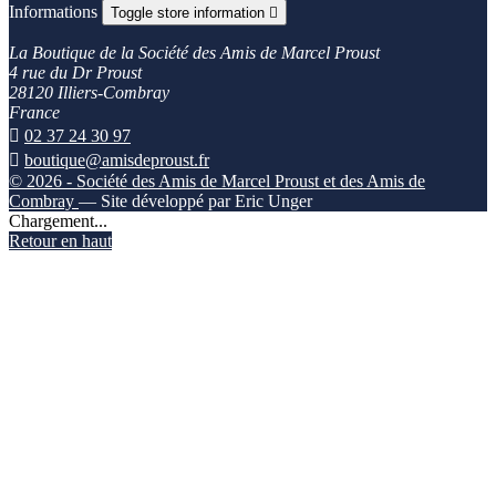
Informations
Toggle store information

La Boutique de la Société des Amis de Marcel Proust
4 rue du Dr Proust
28120 Illiers-Combray
France

02 37 24 30 97

boutique@amisdeproust.fr
© 2026 - Société des Amis de Marcel Proust et des Amis de
Combray
— Site développé par Eric Unger
Chargement...
Retour en haut