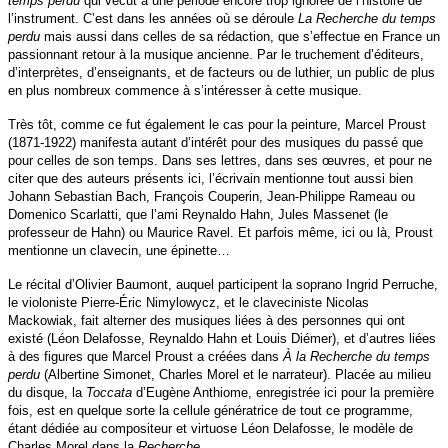
temps perdu
qui vécut à une période encore trop ignorée de l’histoire de
l’instrument. C’est dans les années où se déroule
La
Recherche du temps
perdu
mais aussi dans celles de sa rédaction, que s’effectue en France un
passionnant retour à la musique ancienne. Par le truchement d’éditeurs,
d’interprètes, d’enseignants, et de facteurs ou de luthier, un public de plus
en plus nombreux commence à s’intéresser à cette musique.
Très tôt, comme ce fut également le cas pour la peinture, Marcel Proust
(1871-1922) manifesta autant d’intérêt pour des musiques du passé que
pour celles de son temps. Dans ses lettres, dans ses œuvres, et pour ne
citer que des auteurs présents ici, l’écrivain mentionne tout aussi bien
Johann Sebastian Bach, François Couperin, Jean-Philippe Rameau ou
Domenico Scarlatti, que l’ami Reynaldo Hahn, Jules Massenet (le
professeur de Hahn) ou Maurice Ravel. Et parfois même, ici ou là, Proust
mentionne un clavecin, une épinette…
Le récital d’Olivier Baumont, auquel participent la soprano Ingrid Perruche,
le violoniste Pierre-Éric Nimylowycz, et le claveciniste Nicolas
Mackowiak, fait alterner des musiques liées à des personnes qui ont
existé (Léon Delafosse, Reynaldo Hahn et Louis Diémer), et d’autres liées
à des figures que Marcel Proust a créées dans
À la Recherche du temps
perdu
(Albertine Simonet, Charles Morel et le narrateur). Placée au milieu
du disque, la
Toccata
d’Eugène Anthiome, enregistrée ici pour la première
fois, est en quelque sorte la cellule génératrice de tout ce programme,
étant dédiée au compositeur et virtuose Léon Delafosse, le modèle de
Charles Morel dans la
Recherche
.