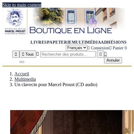
Skip to main content
LIVRES
PAPETERIE
MULTIMÉDIA
ADHÉSIONS

Connexion

Panier
0




Tous

Annuler
Accueil
Multimedia
Un clavecin pour Marcel Proust (CD audio)